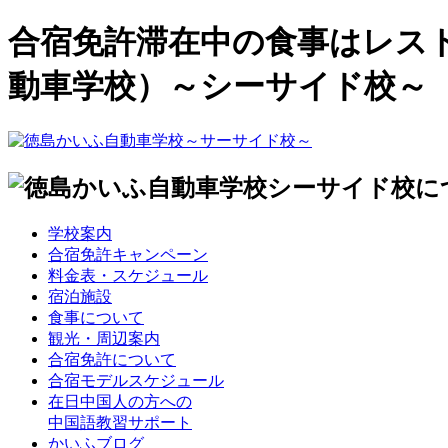
合宿免許滞在中の食事はレス
動車学校）～シーサイド校～
学校案内
合宿免許キャンペーン
料金表・スケジュール
宿泊施設
食事について
観光・周辺案内
合宿免許について
合宿モデルスケジュール
在日中国人の方への
中国語教習サポート
かいふブログ