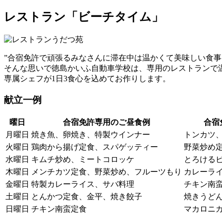
レストラン「ビーチタイム」
”合宿免許で頑張るみなさんに滞在中は温かくて美味しい食事
そんな思いで徳島かいふ自動車学校は、専用のレストランで
専属シェフが1日3食心を込めてお作りします。
献立一例
曜日
合宿免許専用のご昼食例
合宿
月曜日
焼き魚、卵焼き、特製ウインナー
トンカツ
火曜日
鶏肉から揚げ定食、スパゲッティー
野菜炒め
水曜日
キムチ炒め、ミートコロッケ
とろける
木曜日
メンチカツ定食、野菜炒め、フルーツもり
カレーラ
金曜日
特製カレーライス、サバ料理
チキン南
土曜日
とんかつ定食、金平、焼き餃子
焼きうど
日曜日
チキン南蛮定食
マカロニ