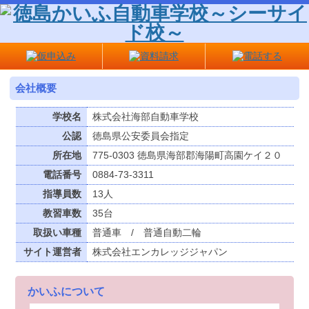
会社概要
学校名
株式会社海部自動車学校
公認
徳島県公安委員会指定
所在地
775-0303 徳島県海部郡海陽町高園ケイ２０
電話番号
0884-73-3311
指導員数
13人
教習車数
35台
取扱い車種
普通車 / 普通自動二輪
サイト運営者
株式会社エンカレッジジャパン
かいふについて