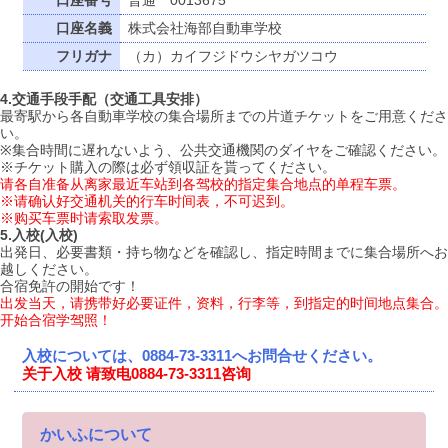
口座番号
普通 0013675
口座名義
株式会社海部自動車学校
フリガナ
（カ）カイフジドウシヤガツコウ
4.交通手段手配（交通工具安排）
最寄駅から各自動車学校の集合場所までの片道チケットをご用意くださ
い。
※集合時間に遅れないよう、公共交通機関のダイヤをご確認ください。
※チケット購入の際は必ず領収証を貰ってください。
请各自准备从离家最近车站到各驾校的指定集合地点的单程车票。
※请确认好交通机关的行车时间表，不可迟到。
※购买车票时请索取发票。
5.入校(入校)
出発日、必要書類・持ち物などを確認し、指定時間までに集合場所へお
越しください。
合宿免許の開始です！
出发当天，请携带好必要证件，资料，行李等，到指定的时间地点集合。
开始合宿学驾照！
入校については、0884-73-3311へお問合せください。
关于入校 请致电0884-73-3311咨询
かいふについて