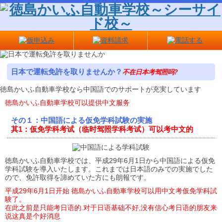
日本で運転免許を取りませんか？
不在日本考驾照吗?
徳島かいふ自動車学校なら中国語でのサポートが充実しています
徳島かいふ自動車学校可以提供中文服务
その１：中国語による仮免学科試験の実施
其1：仮免学科考试（临时驾照学科考试）可以考中文的
徳島かいふ自動車学校では、平成29年6月1日から中国語による仮免
学科試験を導入いたします。これまでは日本語のみでの実施でした
ので、免許取得を諦めていた方にも朗報です。
平成29年6月1日开始 徳島かいふ自動車学校可以用中文考仮免学科試
験了。
在此之前是只能考日语的.对于日语基础不好,没有信心考日语的朋友来
说这真是个好消息