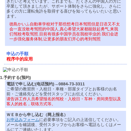
きたいと考えています。これまでも、たくさんの中国人の方に
卒業して頂きましたが、サポート体制をさらに強化し、さらに
多くの方に運転免許を取得する喜びを知ってもらいたいと思い
ます。
徳島かいふ自動車学校对于那些想考日本驾照但是日语又不太
会一直没敢考驾照的中国人,真心希望大家都能鼓起勇气,来我
们驾校考取驾照.目前有很多中国学员在我校毕业的.我们会进
一步强化服务体制,让更多的朋友们开心的考到驾照
申込の手順
程序中的应用
1.予約する(预约)
電話で申し込む(电话预约)→0884-73-3311
ご希望の教習所・入校日・車種・部屋タイプとお客様のお名
前・ご連絡先などを受付スタッフにお伝えください。
请告诉工作人员希望报名的驾校・入校日・车种・房间类型以及
客人的姓名，联络方式等。
ＷＥＢから申し込む（网上报名）
お申込みフォーム
に必要事項をご記入の上送信してください。
メールを確認後、受付スタッフからお客様へ電話もしくはメー
ルにてご連絡いたします。