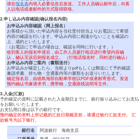
请在
报名表
内填入必要信息后发送。 工作人员确认邮件后，向客
人以电话或者邮件的方式取得联络。
2.申し込み内容確認(确认报名内容)
お申込み内容確認（网上报名）
お客様から頂いた申込内容を当社受付担当よりお電話にて希望
内容の確認を行います。申込み内容に相違がないことを確認の
上、成約といたします。
（お電話にて申込の場合は、確認を同時に行います。）
收到客人的报名申请后，由工作人员拨打电话进行希望内容确
认，确认无误后则报名成立。 （打电话报名时，同时进行确认）
お申込み内容ご案内（書類送付）
お申込みが確定したら、当校よりpdfもしくは郵送にて予約確認
兼請求書、持ち物・交通案内等の書類をお送りいたします。
确定报名后，由徳島海部自動車学校以PDF或者邮寄形式、发送
预约确认书兼请求书，携带物，交通路线说明等文件。
3.入金(汇款)
予約確定の資料に記載された入金期日までに、銀行振り込みにてお支払
をお願いいたします。
お支払用口座は以下の銀行です。
预约确定的资料上所记载的汇款日期截至前，请通过银行汇款支付。 汇
款账号为以下银行。
銀行名
阿波銀行 海南支店