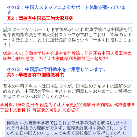
その２：中国人スタッフによるサポート体制が整っていま
す
其2：驾校有中国员工为大家服务
徳島かいふ自動車学校には中国語を話
せる教習指導員と中国人受付スタッフが常駐しており、皆様のサポ
ートを致します。ともに運転免許取得というゴールを目指しましょ
う！
徳島かいふ自動車学校有会讲中文的教练，前台还有中国人员工为大
家热心服务.总之、为了让大家能顺利考取驾照一起努力!
その３：中国語の学科教本をご用意しています。
其3：学校备有中国语教科书
基本の学科テキストは日本語ですが、日本語のテキストの読解を深
めるため、中国語の学科テキストをご用意しております。ご希望の
方はスタッフへお問合せください。
学科教习虽然是日语,但是为了让大家更好的理解日语的内容,驾校也准备
了些中文教科书. 有需要的可以到前台咨询
徳島かいふ自動車学校ではこれまで日本の免許を取得したいけ
れど日本語での理解ができず、運転免許取得を諦めてしまって
いた在日中国人の方に一人でも多く運転免許を取得していただ