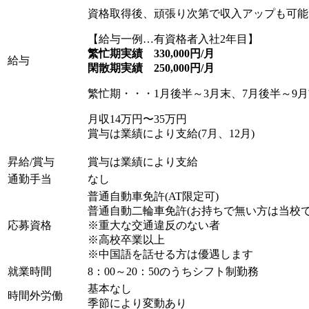
資格取得後、頑張り次第で収入アップも可能
【給与一例…有資格者入社2年目】
繁忙期実績 330,000円/月
給与
閑散期実績 250,000円/月
繁忙期・・・1月後半～3月末、7月後半～9
月収14万円〜35万円
賞与は業績により支給(7月、12月)
昇給/賞与
賞与は業績により支給
通勤手当
なし
普通自動車免許(AT限定可)
普通自動二輪車免許(お持ちで無い方は当校で
応募資格
※重大な交通違反のない者
※高校卒業以上
※中国語を話せる方は優遇します
就業時間
8：00～20：50のうちシフト制勤務
基本なし
時間外労働
季節により変動あり