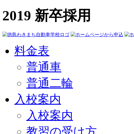
2019 新卒採用
料金表
普通車
普通二輪
入校案内
入校案内
教習の受け方