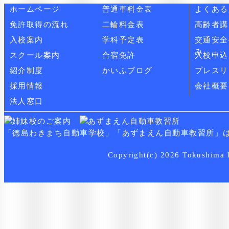
ホームページ
普通車料金表
よくある
免許取得の流れ
二輪料金表
高齢者講
入校案内
学科予定表
交通安全
み
スクール案内
合宿免許
入校申込
紹介制度
かいふブログ
プレスリ
採用情報
会社概要
法人窓口
「徳島わきまち自動車学校」「あずまえん自動車教習所」
Copyright(c) 2026 Tokushima K