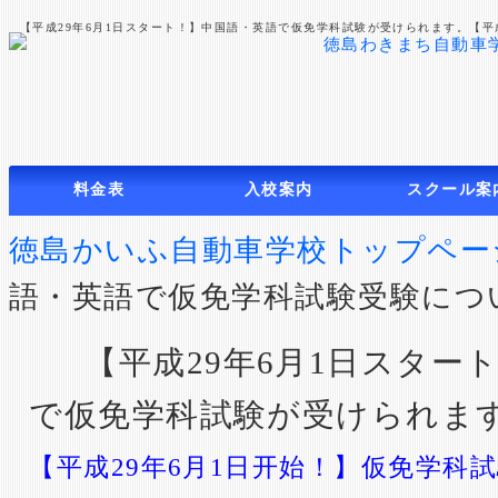
【平成29年6月1日スタート！】中国語・英語で仮免学科試験が受けられます。【平
料金表
入校案内
スクール案
普通車
普通二輪
入校案内
教習の受け方
アクセス・教習所マップ
教習所概要
周辺マップ
交通安全への取
徳島かいふ自動車学校トップペー
語・英語で仮免学科試験受験につ
【平成29年6月1日スター
で仮免学科試験が受けられま
【平成29年6月1日开始！】仮免学科